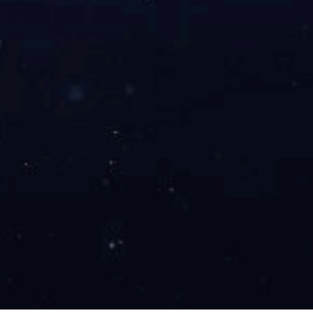
竞猜网APP官方下载
竞猜网
服务热线：
020-87566596
地址：
广州市萝岗区科学城科学大道绿地中央广场E栋2716室
版权所有：竞猜网
粤ICP备2022062526号
网站建设：中企动
力
广州
SEO标签
星空网页版
|
九州网页版登录入口
|
开云网页版页面
|
开云网
页版登录入口
|
乐动网站网页版
|
开云app登录入口
|
米兰体育
网页版
|
乐竞
|
网投在线
|