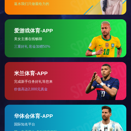
HISTORY
2013年
企业成立
竞猜网（以下简称腾展科技）成立于2013年，总部在广州。
2015年
企业发展
公司一直坚持“以各尸为中心，服务只有起点，满意没有终点”为企业使
命，依托多年的行业经验，以客户需求为导向，用优质产品、专业技
术和完善服务为依托，为客户提供专业的、前瞻性的新IT信息技术解
决方案，帮助客户降低运营成本，提高生产效率，快速应对市场变
化，发挥竞争优势。
2022年