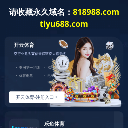
首页
解决方案

解决方案
进一步了解

弱电系统建设及智能化系统
信息安全整体解决方案
安全云解决方案
竞猜网网络建设方案
智能化机房建设及动环监测