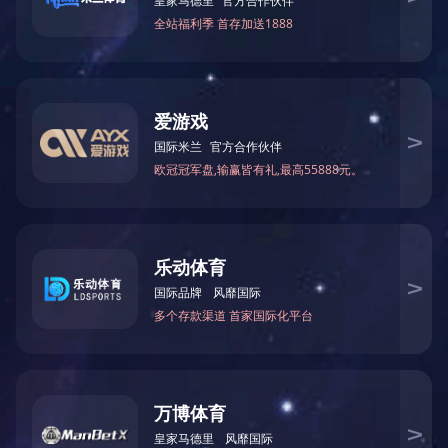
国内案例
国外案例
关于我们

关于我们
进一步了解

公司简介
企业文化
荣誉资质
发展历程
合作品牌
竞猜网APP官方下载